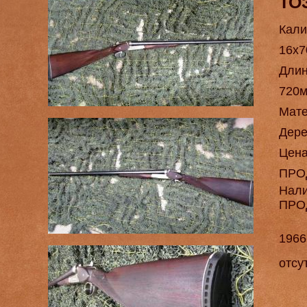
ТО
Кали
16х7
Длин
720
Мат
Дере
Цен
ПРО
Нал
ПРО
1966
отсу