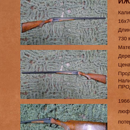
ИЖ
Кали
16х7
Длин
730 
Мат
Дере
Цен
Про
Нал
ПРО
1966
люфт
поте