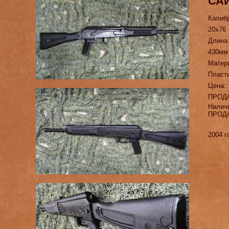
САЙ
Калиб
20х76
Длина
430мм
Матер
Пласт
Цена:
ПРОД
Налич
ПРОД
2004 г