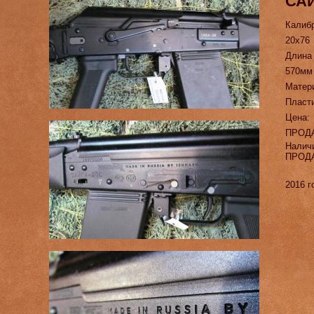
САЙ
Калиб
20х76
Длина
570мм
Матер
Пласт
Цена:
ПРОД
Налич
ПРОД
2016 г