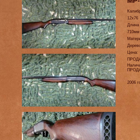
МР-
Калиб
12х76
Длина
710мм
Матер
Дерев
Цена:
ПРОД
Налич
ПРОД
2006 г