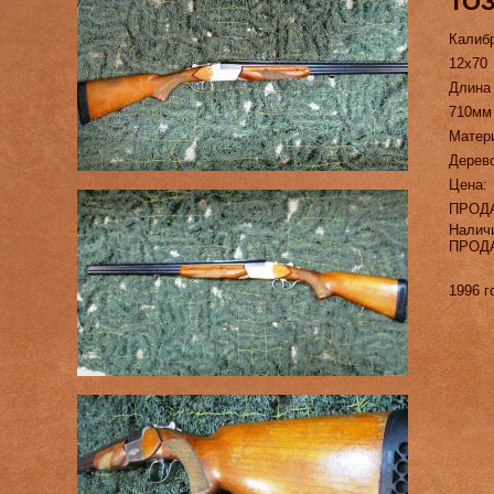
ТОЗ
Калиб
12х70
Длина
710мм
Матер
Дерево
Цена:
ПРОД
Налич
ПРОД
1996 г