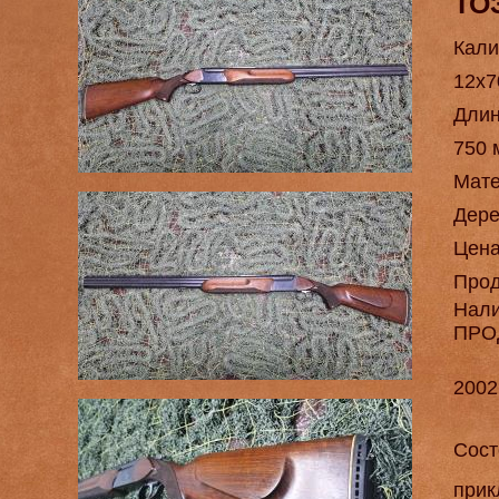
ТОЗ
Кали
12х7
Длин
750 
Мат
Дере
Цен
Про
Нал
ПРО
2002
Сост
прик