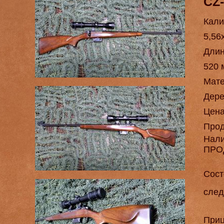
CZ
Кали
5,56
Длин
520 
Мат
Дере
Цен
Про
Нал
ПРО
Сост
след
Приц