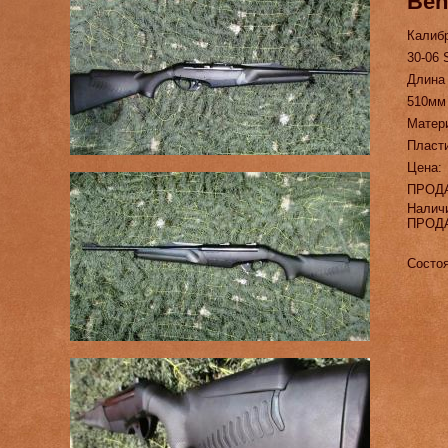
Ben
Калиб
30-06 
Длина
510мм
Матер
Пласт
Цена:
ПРОД
Налич
ПРОД
Состоя