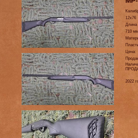
МР-
Калиб
12х76
Длина
710 м
Матер
Пласт
Цена:
Прода
Налич
ПРОД
2022 г