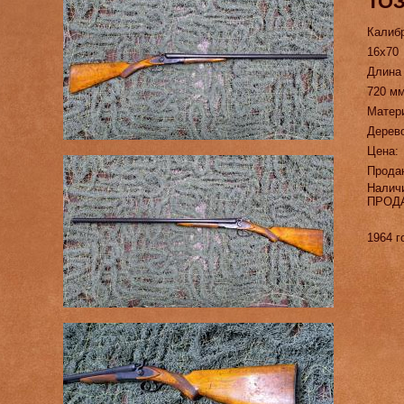
ТО
Калиб
16х70
Длина
720 м
Матер
Дерев
Цена:
Прода
Налич
ПРОД
1964 г