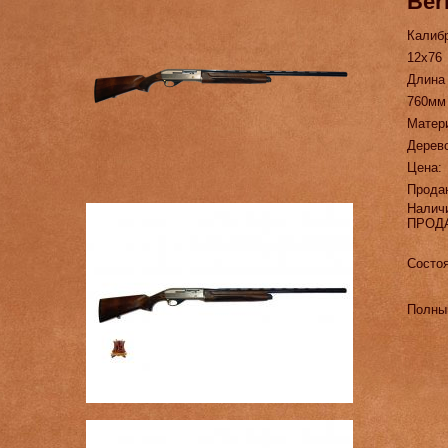
Ber
Калиб
12х76
Длина
760мм
Матер
Дерев
Цена:
Прода
Налич
ПРОД
Состоя
Полный