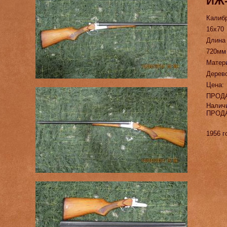
ИЖ-
Калиб
16х70
Длина
720мм
Матер
Дерев
Цена:
ПРОД
Налич
ПРОД
1956 г