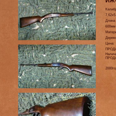
ИЖ
Калиб
7,62х5
Длина
600мм
Матер
Дерев
Цена:
ПРОД
Налич
ПРОД
2000го