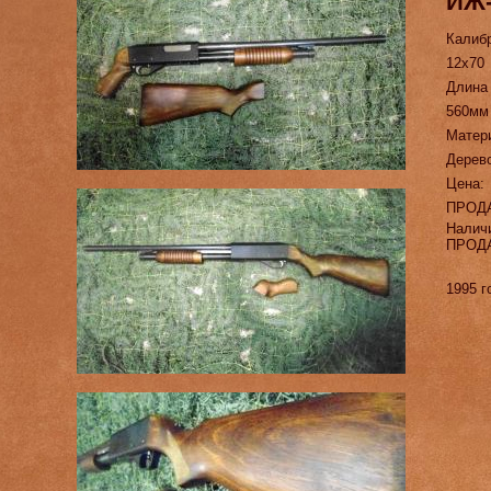
ИЖ-
Калиб
12х70
Длина
560мм
Матер
Дерев
Цена:
ПРОД
Налич
ПРОД
1995 г