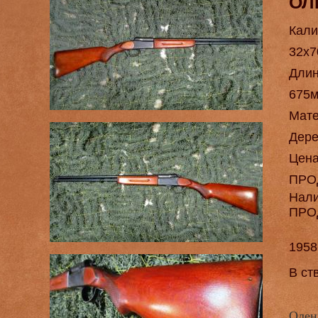
ОЛ
Кали
32х7
Длин
675
Мат
Дере
Цен
ПРО
Нал
ПРО
1958
В ст
Олен