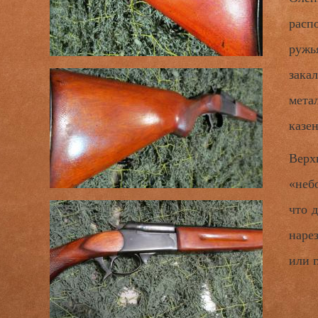
расп
ружь
зак
мета
казен
Верх
«неб
что 
наре
или г