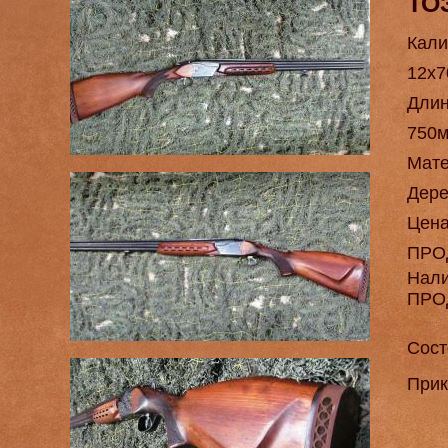
ТО
Кали
12х7
Длин
750
Мат
Дере
Цен
ПРО
Нал
ПРО
Сост
Прик