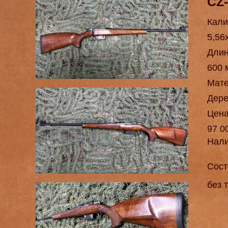
CZ-
Кали
5,56
Длин
600 
Мат
Дере
Цен
97 0
Нал
Сост
без 