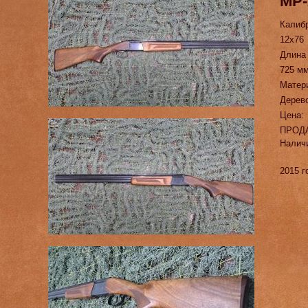
МР-
Калиб
12х76
Длина
725 м
Матер
Дерев
Цена:
ПРОД
Налич
2015 г