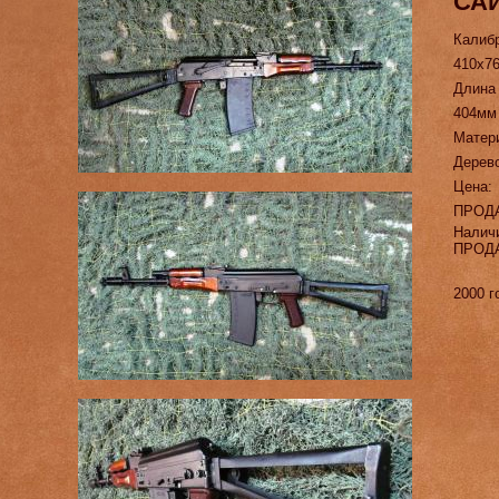
САЙ
Калиб
410х7
Длина
404мм
Матер
Дерев
Цена:
ПРОД
Налич
ПРОД
2000 г