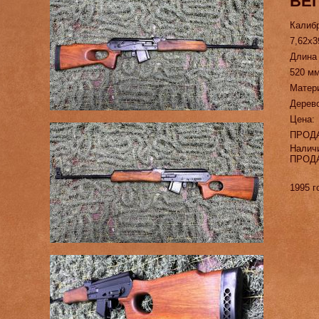
ВЕП
Калиб
7,62х3
Длина
520 м
Матер
Дерев
Цена:
ПРОД
Налич
ПРОД
1995 г