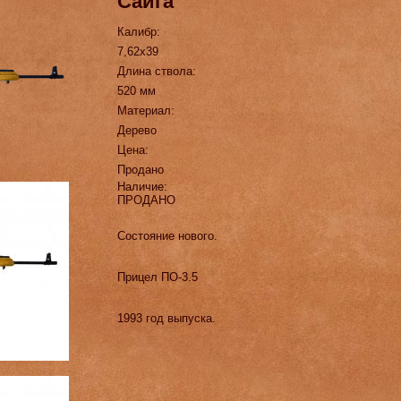
Сайга
Калибр:
7,62х39
Длина ствола:
520 мм
Материал:
Дерево
Цена:
Продано
Наличие:
ПРОДАНО
Состояние нового.
Прицел ПО-3.5
1993 год выпуска.