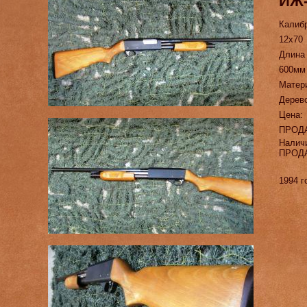
ИЖ-
Калиб
12х70
Длина
600мм
Матер
Дерево
Цена:
ПРОД
Налич
ПРОД
1994 г