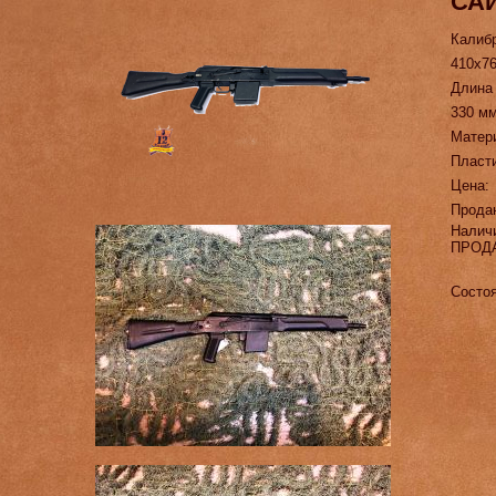
САЙ
Калиб
410х7
Длина
330 м
Матер
Пласт
Цена:
Прода
Налич
ПРОД
Состоя