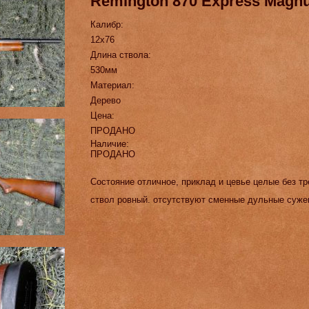
Remington 870 Express Magn
Калибр:
12х76
Длина ствола:
530мм
Материал:
Дерево
Цена:
ПРОДАНО
Наличие:
ПРОДАНО
Состояние отличное, приклад и цевье целые без т
ствол ровный. отсутствуют сменные дульные суже