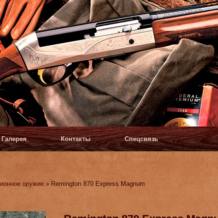
Галерея
Контакты
Спецсвязь
ионное оружие
» Remington 870 Express Magnum