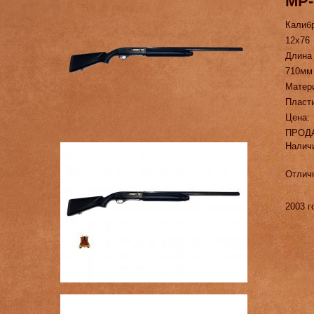
МР-
Калиб
12х76
Длина
710мм
Матер
Пласт
Цена:
ПРОД
Налич
Отличн
2003 г