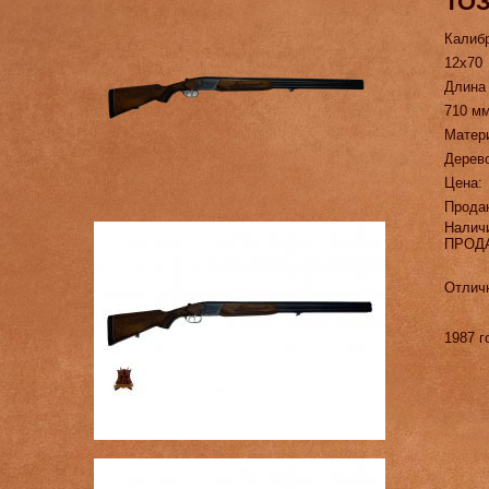
ТОЗ
Калиб
12х70
Длина
710 м
Матер
Дерев
Цена:
Прода
Налич
ПРОД
Отлич
1987 г