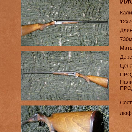
ИЖ
Кали
12х7
Длин
730
Мат
Дере
Цен
ПРО
Нал
ПРО
Сост
люфт