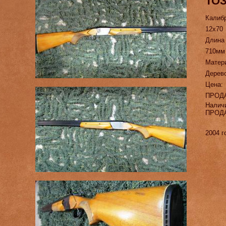
ТОЗ
Калиб
12х70
Длина
710мм
Матер
Дерево
Цена:
ПРОД
Налич
ПРОД
2004 г