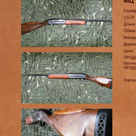
МЦ 
Калиб
12х70
Длина
750мм
Матер
Дерев
Цена:
ПРОД
Налич
ПРОД
Хороше