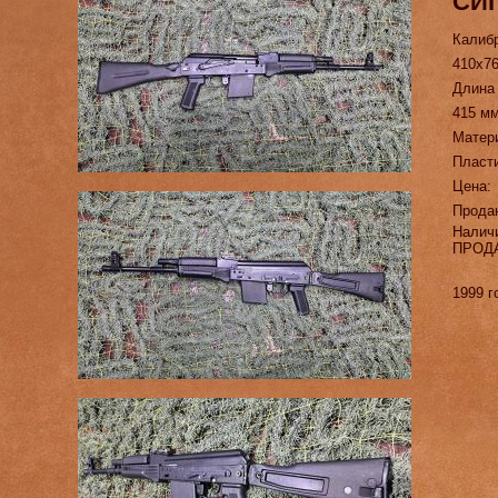
СЙГ
Калиб
410х7
Длина
415 м
Матер
Пласт
Цена:
Прода
Налич
ПРОД
1999 г