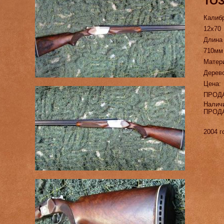
ТОЗ
Калиб
12х70
Длина
710мм
Матер
Дерев
Цена:
ПРОД
Налич
ПРОД
2004 г