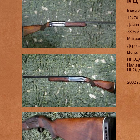
МЦ 
Калиб
12х70
Длина
730мм
Матер
Дерев
Цена:
ПРОД
Налич
ПРОД
2002 г