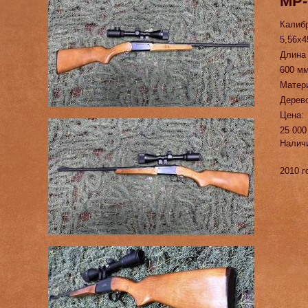
МР-
Калиб
5,56х4
Длина
600 м
Матер
Дерев
Цена:
25 000
Налич
2010 г