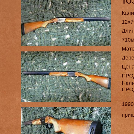
ТО
Кали
12х7
Длин
710
Мат
Дере
Цен
ПРО
Нал
ПРО
1990
прик