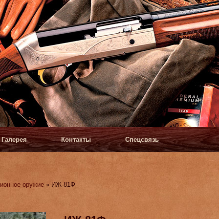
Галерея
Контакты
Спецсвязь
ионное оружие
» ИЖ-81Ф