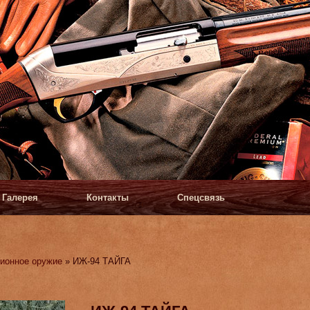
Галерея
Контакты
Спецсвязь
ионное оружие
» ИЖ-94 ТАЙГА