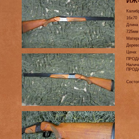
ИЖ-
Калиб
16х70
Длина
725мм
Матер
Дерево
Цена:
ПРОД
Налич
ПРОД
Состоя