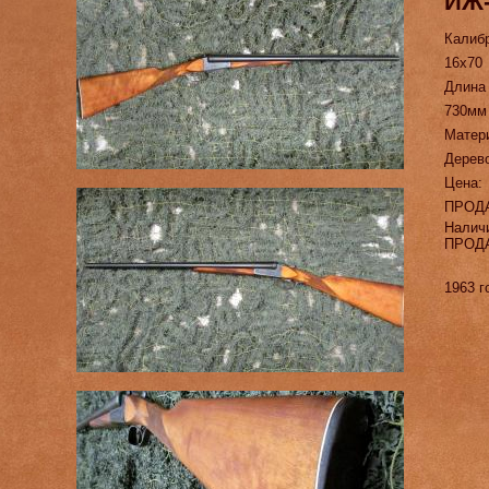
ИЖ-
Калиб
16х70
Длина
730мм
Матер
Дерево
Цена:
ПРОД
Налич
ПРОД
1963 г