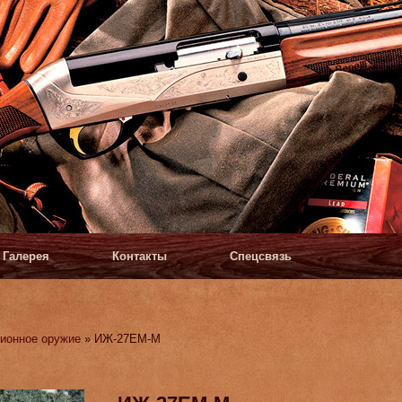
Галерея
Контакты
Спецсвязь
ионное оружие
» ИЖ-27ЕМ-М