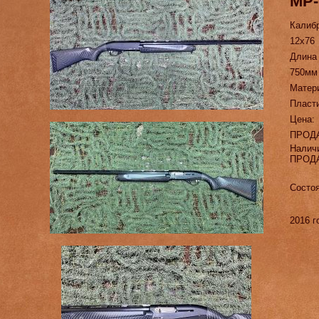
МР-
Калиб
12х76
Длина
750мм
Матер
Пласт
Цена:
ПРОД
Налич
ПРОД
Состоя
2016 г