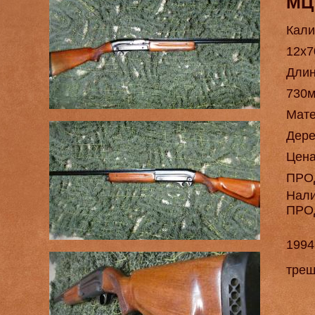
МЦ 
Кали
12х7
Длин
730
Мат
Дере
Цен
ПРО
Нал
ПРО
1994
трещ