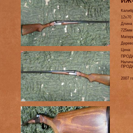
ИЖ-
Калиб
12х70
Длина
725мм
Матер
Дерев
Цена:
ПРОД
Налич
ПРОД
2007 г