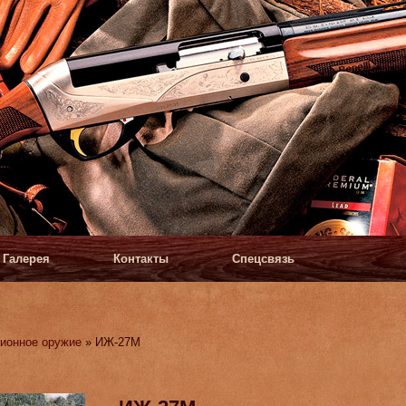
Галерея
Контакты
Спецсвязь
ионное оружие
» ИЖ-27М