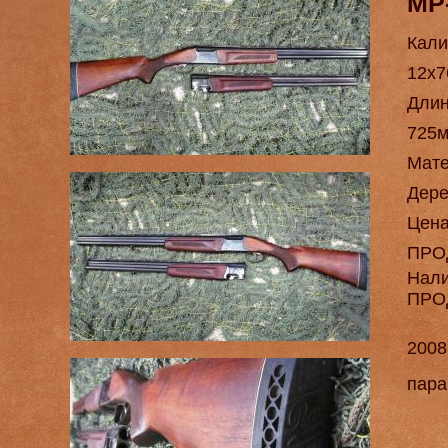
МР
Кали
12х7
Длин
725м
Мат
Дере
Цен
ПРО
Нал
ПРО
2008
пара