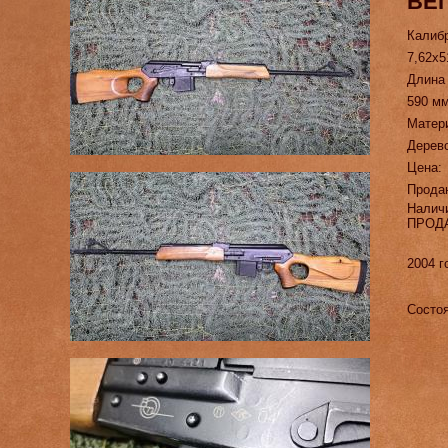
ВЕП
Калиб
7,62х5
Длина
590 м
Матер
Дерево
Цена:
Прода
Налич
ПРОД
2004 г
Состоя