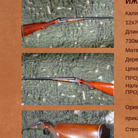
ИЖ
Кали
12х7
Длин
730
Мат
Дере
Цен
ПРО
Нал
ПРО
Орие
прик
Ство