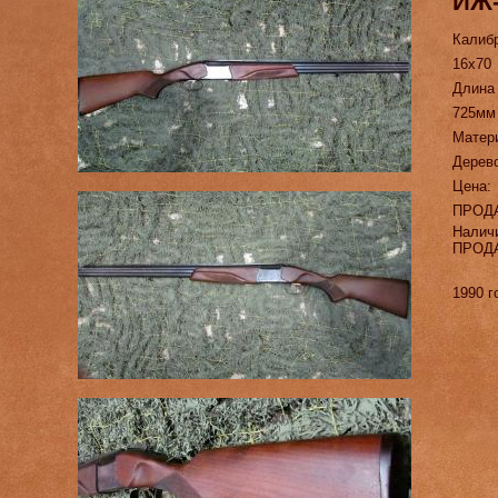
ИЖ-
Калиб
16х70
Длина
725мм
Матер
Дерев
Цена:
ПРОД
Налич
ПРОД
1990 г