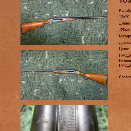
ТОЗ
Калиб
12х70
Длина
720мм
Матер
Дерев
Цена:
ПРОД
Налич
ПРОД
Состо